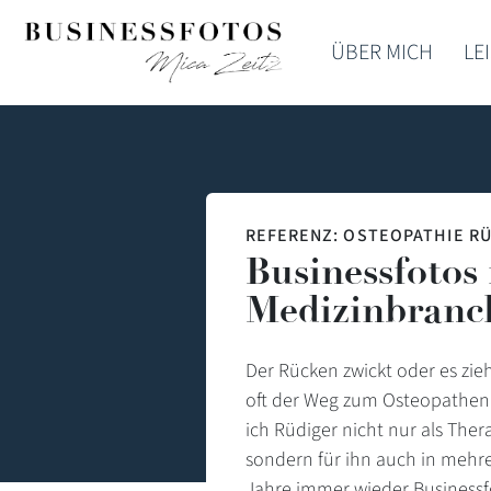
ÜBER MICH
LE
REFERENZ: OSTEOPATHIE RÜ
Businessfotos 
Medizinbranc
Der Rücken zwickt oder es zieh
oft der Weg zum Osteopathen.
ich Rüdiger nicht nur als The
sondern für ihn auch in mehr
Jahre immer wieder Businessfo