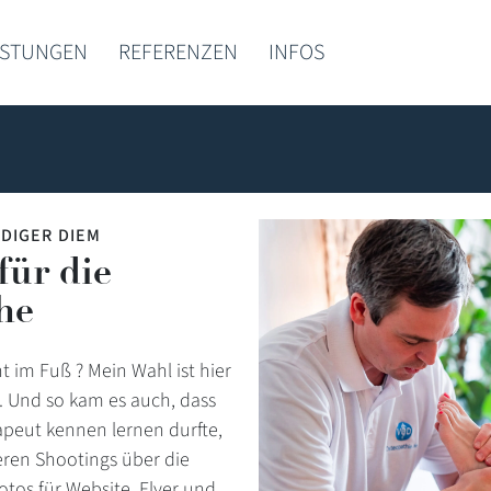
ISTUNGEN
REFERENZEN
INFOS
DIGER DIEM
für die
he
t im Fuß ? Mein Wahl ist hier
 Und so kam es auch, dass
rapeut kennen lernen durfte,
eren Shootings über die
tos für Website, Flyer und